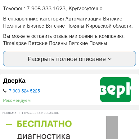
Телефон: 7 908 333 1623, Круглосуточно.
В справочнике категория Автоматизация Вятские
Поляны и Бизнес Вятские Поляны Кировской области.
Вы можете оставить отзыв или оценить компанию:
Timelapse Вятские Поляны Вятские Поляны.
А так же, задать вопрос представителями фирмы:
Раскрыть полное описание
Timelapse Вятские Поляны в Вятских Полян.
ДверКа
Нашли ошибку? Сообщите нам об этом!
7 900 524 5225
Рекомендуем
РЕКЛАМА • HTTPS://GUSAR.LECAR.RU/