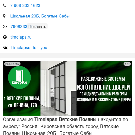
7 908 333 1623
Школьная 20Б, Богатые Сабы
79083331623
timelaps.ru
Timelapse_for_you
РЕКЛАМА
Организация
Timelapse Вятские Поляны
находится по
адресу: Россия, Кировская область город Вятские
Поляны Школьная 20Б, Богатые Сабы.